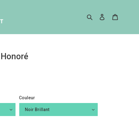
Search
Log in
Cart
T
s Honoré
Couleur