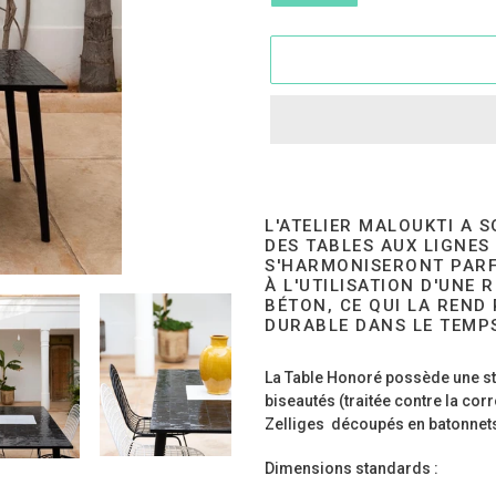
Adding
product
to
L'ATELIER MALOUKTI A S
your
DES TABLES AUX LIGNES
cart
S'HARMONISERONT PARF
À L'UTILISATION D'UNE 
BÉTON, CE QUI LA REND
DURABLE DANS LE TEMP
La Table Honoré possède une st
biseautés (traitée contre la cor
Zelliges découpés en batonnets
Dimensions standards :