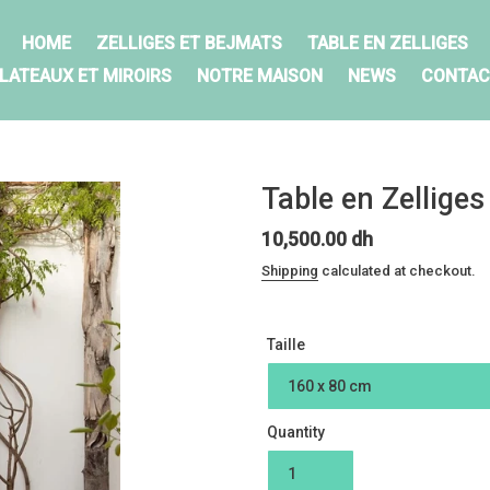
HOME
ZELLIGES ET BEJMATS
TABLE EN ZELLIGES
LATEAUX ET MIROIRS
NOTRE MAISON
NEWS
CONTAC
Table en Zellige
Regular
10,500.00 dh
price
Shipping
calculated at checkout.
Taille
Quantity