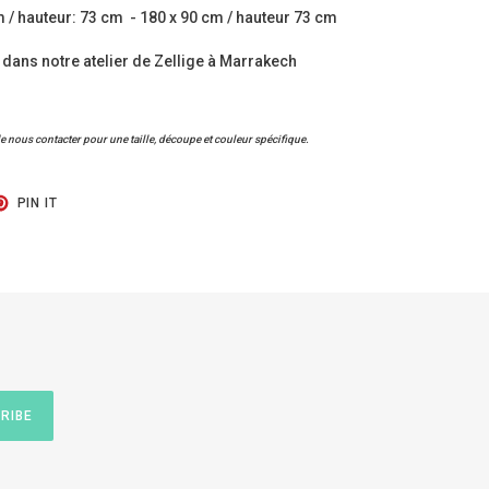
m / hauteur: 73 cm - 180 x 90 cm / hauteur 73 cm
 dans notre atelier de Zellige à Marrakech
 nous contacter pour une taille, découpe et couleur spécifique.
T
PIN
PIN IT
ON
TER
PINTEREST
RIBE